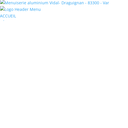
ACCUEIL
VÉRANDAS & PERGOLAS
Vérandas
Pergolas Bioclimatiques
VITRINES & VERRIÈRES
Vitrages
Verrières
MENUISERIES EXTÉRIEURES
Fenêtres et Portes Fenêtres
Baies Vitrées
Stores Extérieurs
Volets
Portes D’entrée
Portes de Garage
Portails
Terrasses Bois
AUTOMATISATION
Portails